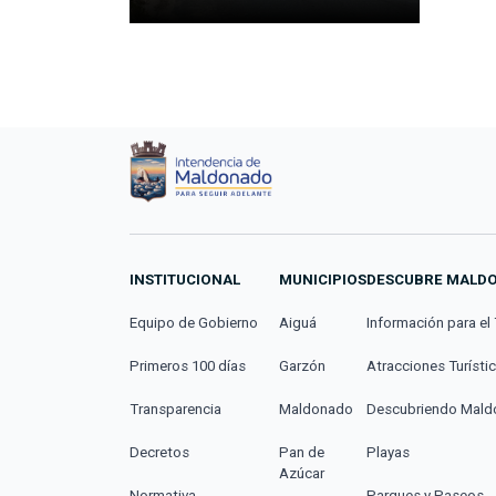
INSTITUCIONAL
MUNICIPIOS
DESCUBRE MALD
Equipo de Gobierno
Aiguá
Información para el 
Primeros 100 días
Garzón
Atracciones Turísti
Transparencia
Maldonado
Descubriendo Mal
Decretos
Pan de
Playas
Azúcar
Normativa
Parques y Paseos