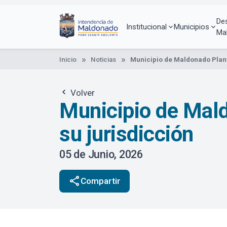
Pasar
al
De
contenido
Institucional
Municipios
Ma
principal
Inicio
Noticias
Municipio de Maldonado Plant
Volver
Municipio de Mald
su jurisdicción
05 de Junio, 2026
share
Compartir