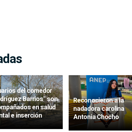
adas
arios del comedor
dríguez Barrios" son
Reconocieron a la
ompañados en salud
nadadora carolina
tal e inserción
Antonia Chocho