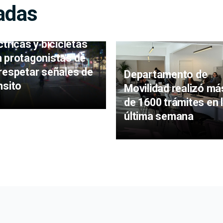
adas
os, patinetas
ctricas y bicicletas
 protagonistas de
respetar señales de
Departamento de
nsito
Movilidad realizó má
de 1600 trámites en 
última semana