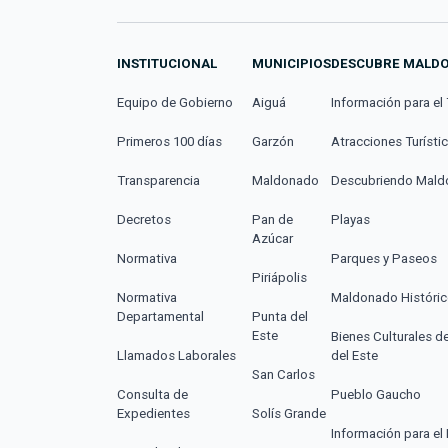
INSTITUCIONAL
MUNICIPIOS
DESCUBRE MALD
Equipo de Gobierno
Aiguá
Información para el 
Primeros 100 días
Garzón
Atracciones Turísti
Transparencia
Maldonado
Descubriendo Mal
Decretos
Pan de
Playas
Azúcar
Normativa
Parques y Paseos
Piriápolis
Normativa
Maldonado Históri
Departamental
Punta del
Este
Bienes Culturales d
Llamados Laborales
del Este
San Carlos
Consulta de
Pueblo Gaucho
Expedientes
Solís Grande
Información para el 