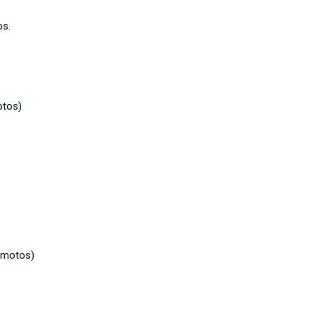
os.
otos)
 motos)