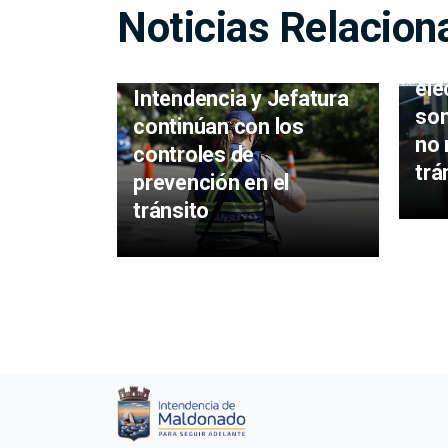
Noticias Relacion
Mot
elé
Intendencia y Jefatura
son
continúan con los
no 
controles de
trá
prevención en el
tránsito