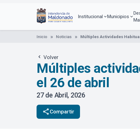
Pasar
al
De
contenido
Institucional
Municipios
Ma
principal
Inicio
Noticias
Múltiples Actividades Habitual
Volver
Múltiples activida
el 26 de abril
27 de Abril, 2026
share
Compartir