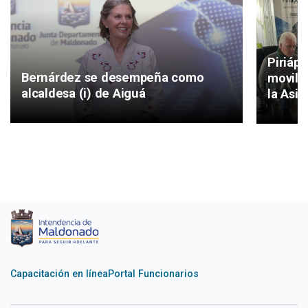
Piriáp
Bernárdez se desempeña como
movilid
alcaldesa (i) de Aiguá
la Asis
Capacitación en línea
Portal Funcionarios