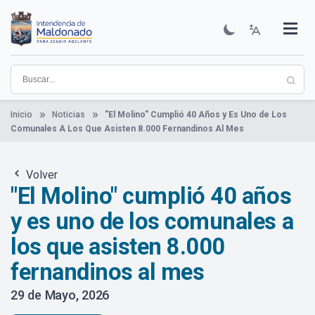
Pasar
al
contenido
Institucional
Municipios
Descubre Maldonado
Comunicación
Servicios
Guía De Trámites
Ver Noticias
principal
Inicio
Noticias
"El Molino" Cumplió 40 Años y Es Uno de Los
Comunales A Los Que Asisten 8.000 Fernandinos Al Mes
Volver
"El Molino" cumplió 40 años
y es uno de los comunales a
los que asisten 8.000
fernandinos al mes
29 de Mayo, 2026