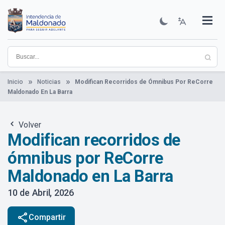
Pasar
al
contenido
Institucional
Municipios
Descubre Maldonado
Comunicación
Servicios
Guía De Trámites
Ver Noticias
principal
Inicio
Noticias
Modifican Recorridos de Ómnibus Por ReCorre
Maldonado En La Barra
Volver
Modifican recorridos de
ómnibus por ReCorre
Maldonado en La Barra
10 de Abril, 2026
share
Compartir