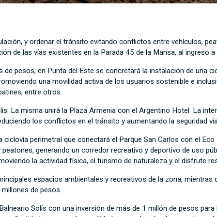
culación, y ordenar el tránsito evitando conflictos entre vehículos, pea
ión de las vías existentes en la Parada 45 de la Mansa, al ingreso 
 de pesos, en Punta del Este se concretará la instalación de una ci
romoviendo una movilidad activa de los usuarios sostenible e inclus
atines, entre otros.
polis. La misma unirá la Plaza Armenia con el Argentino Hotel. La int
uciendo los conflictos en el tránsito y aumentando la seguridad vial
a ciclovía perimetral que conectará el Parque San Carlos con el Eco
s y peatones, generando un corredor recreativo y deportivo de uso púb
oviendo la actividad física, el turismo de naturaleza y el disfrute r
rincipales espacios ambientales y recreativos de la zona, mientras
5 millones de pesos.
a Balneario Solís con una inversión de más de 1 millón de pesos par