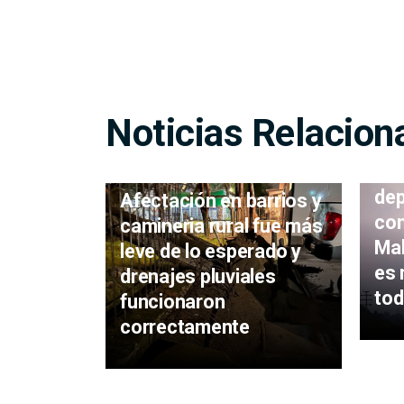
Noticias Relacion
Ava
de 
dep
Afectación en barrios y
con
camineria rural fue más
Mal
leve de lo esperado y
es 
drenajes pluviales
tod
funcionaron
correctamente