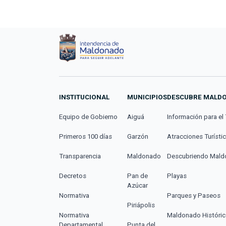
INSTITUCIONAL
MUNICIPIOS
DESCUBRE MALD
Equipo de Gobierno
Aiguá
Información para el 
Primeros 100 días
Garzón
Atracciones Turísti
Transparencia
Maldonado
Descubriendo Mal
Decretos
Pan de
Playas
Azúcar
Normativa
Parques y Paseos
Piriápolis
Normativa
Maldonado Históri
Departamental
Punta del