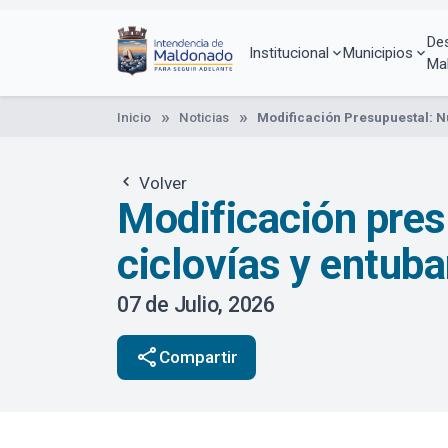
Pasar
al
De
contenido
Institucional
Municipios
Ma
principal
Inicio
Noticias
Modificación Presupuestal: N
Volver
Modificación pres
ciclovías y entub
barrios
07 de Julio, 2026
share
Compartir