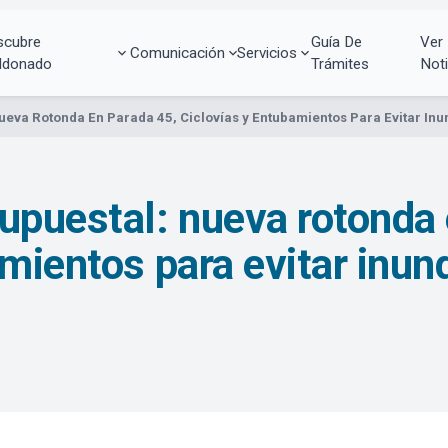
scubre
Guía De
Ver
Comunicación
Servicios
ldonado
Trámites
Noti
ueva Rotonda En Parada 45, Ciclovías y Entubamientos Para Evitar Inu
upuestal: nueva rotonda 
amientos para evitar inu