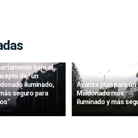
adas
nza la instalación
luminarias en todo el
artamento bajo el
cepto de “un
donado iluminado,
Avanza plan para un
más seguro para
Maldonado más
os”
iluminado y más seg