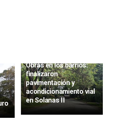
Obras en los barrios:
finalizaron
Alumbra
pavimentación y
de lumin
acondicionamiento vial
a vecino
en Solanas II
Rivera
uro