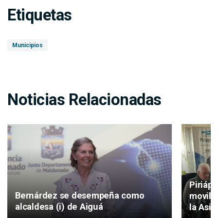
Etiquetas
Municipios
Noticias Relacionadas
Piriáp
Bernárdez se desempeña como
movilid
alcaldesa (i) de Aiguá
la Asis