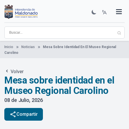
Pasar
al
contenido
Institucional
Municipios
Descubre Maldonado
Comunicación
Servicios
Guía De Trámites
Ver Noticias
principal
Inicio
Noticias
Mesa Sobre Identidad En El Museo Regional
Carolino
Volver
Mesa sobre identidad en el
Museo Regional Carolino
08 de Julio, 2026
share
Compartir