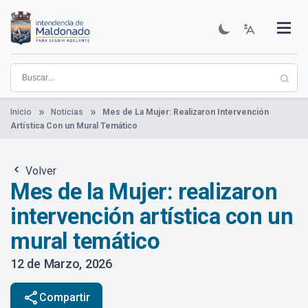
Pasar
al
contenido
Institucional
Municipios
Descubre Maldonado
Comunicación
Servicios
Guía De Trámites
Ver Noticias
principal
Inicio
Noticias
Mes de La Mujer: Realizaron Intervención
Artística Con un Mural Temático
Volver
Mes de la Mujer: realizaron
intervención artística con un
mural temático
12 de Marzo, 2026
share
Compartir