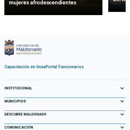
mujeres afrodescendientes
Capacitación en línea
Portal Funcionarios
expand_more
INSTITUCIONAL
expand_more
Equipo de Gobierno
MUNICIPIOS
Primeros 100 días
expand_more
Aiguá
DESCUBRE MALDONADO
Transparencia
Garzón
expand_more
Información para el Turista
COMUNICACIÓN