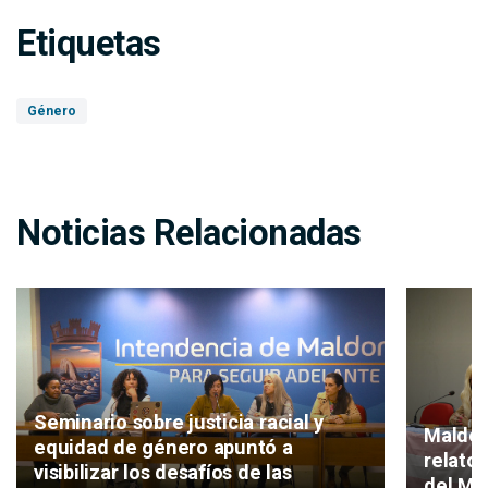
Etiquetas
Género
Noticias Relacionadas
Seminario sobre justicia racial y
Maldon
equidad de género apuntó a
relatos
visibilizar los desafíos de las
del Me