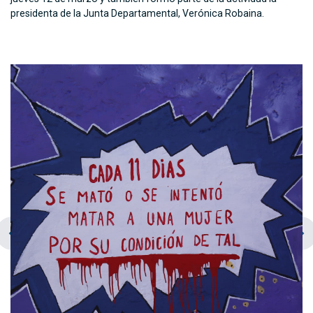
presidenta de la Junta Departamental, Verónica Robaina.
chevron_left
navigate_next