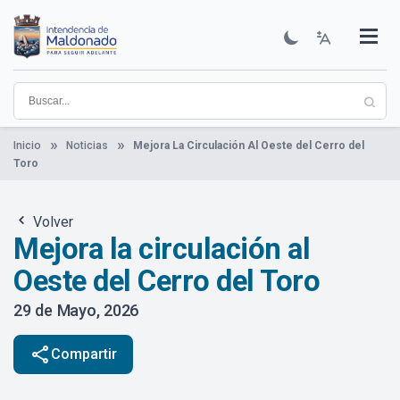
Pasar
al
contenido
Institucional
Municipios
Descubre Maldonado
Comunicación
Servicios
Guía De Trámites
Ver Noticias
principal
Inicio
Noticias
Mejora La Circulación Al Oeste del Cerro del
Toro
Volver
Mejora la circulación al
Oeste del Cerro del Toro
29 de Mayo, 2026
share
Compartir