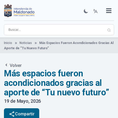
Pasar
al
contenido
Institucional
Municipios
Descubre Maldonado
Comunicación
Servicios
Guía De Trámites
Ver Noticias
principal
Inicio
Noticias
Más Espacios Fueron Acondicionados Gracias Al
Aporte de “Tu Nuevo Futuro”
Volver
Más espacios fueron
acondicionados gracias al
aporte de “Tu nuevo futuro”
19 de Mayo, 2026
share
Compartir