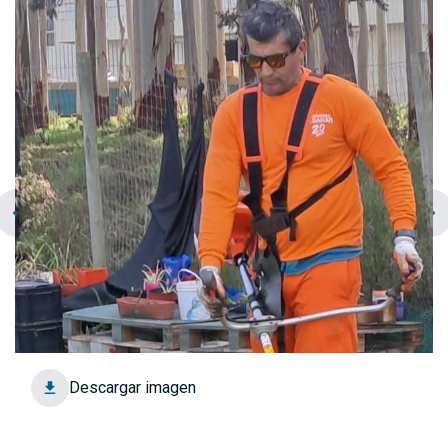
chevron_left
navigate_next
Descargar imagen