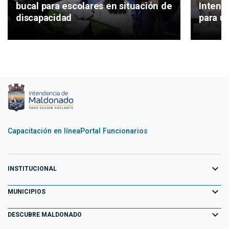
Intend
bucal para escolares en situación de
para un
discapacidad
Capacitación en línea
Portal Funcionarios
expand_more
INSTITUCIONAL
expand_more
Equipo de Gobierno
MUNICIPIOS
Primeros 100 días
expand_more
Aiguá
DESCUBRE MALDONADO
Transparencia