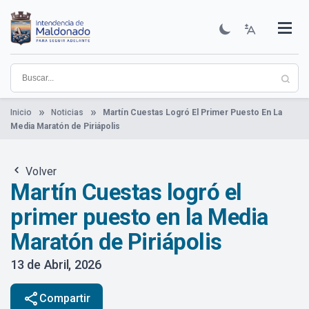
Pasar
al
contenido
Institucional
Municipios
Descubre Maldonado
Comunicación
Servicios
Guía De Trámites
Ver Noticias
principal
Inicio
Noticias
Martín Cuestas Logró El Primer Puesto En La
Media Maratón de Piriápolis
Volver
Martín Cuestas logró el
primer puesto en la Media
Maratón de Piriápolis
13 de Abril, 2026
share
Compartir