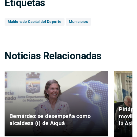
Etiquetas
Maldonado Capital del Deporte
Municipios
Noticias Relacionadas
Piriáp
Bernárdez se desempeña como
movilid
alcaldesa (i) de Aiguá
la Asis