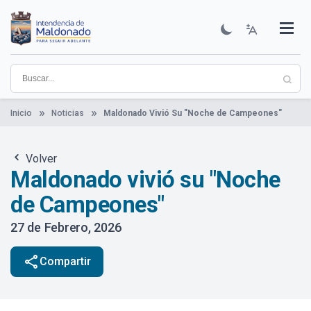
Pasar
al
contenido
Institucional
Municipios
Descubre Maldonado
Comunicación
Servicios
Guía De Trámites
Ver Noticias
principal
Inicio
Noticias
Maldonado Vivió Su "Noche de Campeones"
Volver
Maldonado vivió su "Noche
de Campeones"
27 de Febrero, 2026
share
Compartir