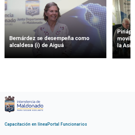
Piriáp
Bernárdez se desempeña como
movilid
alcaldesa (i) de Aiguá
la Asis
Capacitación en línea
Portal Funcionarios