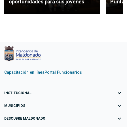
oportunidades para sus jóvenes
Punta 
Capacitación en línea
Portal Funcionarios
expand_more
INSTITUCIONAL
expand_more
Equipo de Gobierno
MUNICIPIOS
Primeros 100 días
expand_more
Aiguá
DESCUBRE MALDONADO
Transparencia