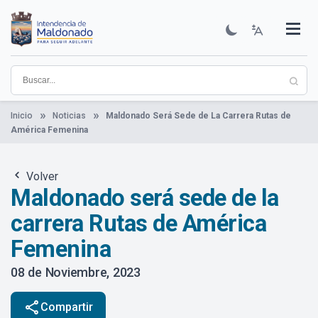
Pasar
al
contenido
Institucional
Municipios
Descubre Maldonado
Comunicación
Servicios
Guía De Trámites
Ver Noticias
principal
Inicio
Noticias
Maldonado Será Sede de La Carrera Rutas de
América Femenina
Volver
Maldonado será sede de la
carrera Rutas de América
Femenina
08 de Noviembre, 2023
share
Compartir