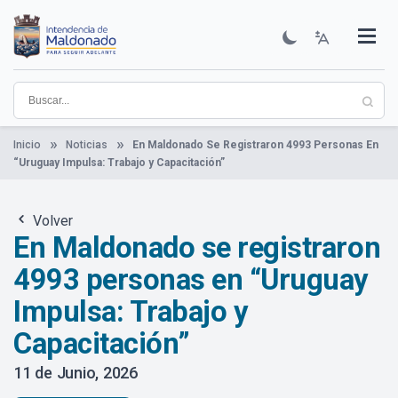
Pasar
al
contenido
Institucional
Municipios
Descubre Maldonado
Comunicación
Servicios
Guía De Trámites
Ver Noticias
principal
Inicio
Noticias
En Maldonado Se Registraron 4993 Personas En
“Uruguay Impulsa: Trabajo y Capacitación”
Volver
En Maldonado se registraron
4993 personas en “Uruguay
Impulsa: Trabajo y
Capacitación”
11 de Junio, 2026