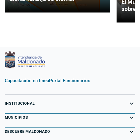
El Mun
sobre 
Capacitación en línea
Portal Funcionarios
expand_more
INSTITUCIONAL
expand_more
Equipo de Gobierno
MUNICIPIOS
Primeros 100 días
expand_more
Aiguá
DESCUBRE MALDONADO