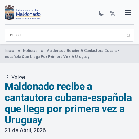
Pasar
al
contenido
Institucional
Municipios
Descubre Maldonado
Comunicación
Servicios
Guía De Trámites
Ver Noticias
principal
Inicio
Noticias
Maldonado Recibe A Cantautora Cubana-
española Que Llega Por Primera Vez A Uruguay
Volver
Maldonado recibe a
cantautora cubana-española
que llega por primera vez a
Uruguay
21 de Abril, 2026