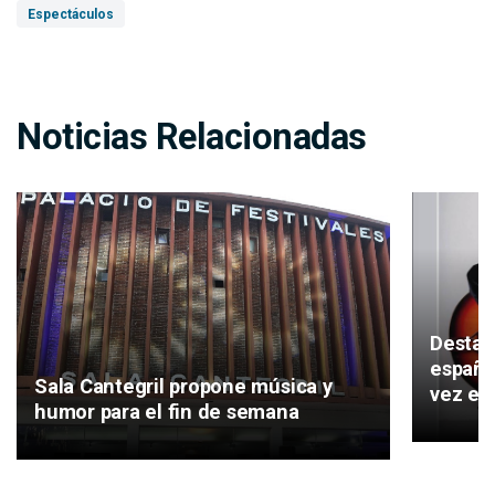
Espectáculos
Noticias Relacionadas
Destac
españo
Sala Cantegril propone música y
vez en
humor para el fin de semana