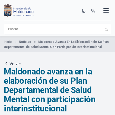
Pasar
al
contenido
Institucional
Municipios
Descubre Maldonado
Comunicación
Servicios
Guía De Trámites
Ver Noticias
principal
Inicio
Noticias
Maldonado Avanza En La Elaboración de Su Plan
Departamental de Salud Mental Con Participación Interinstitucional
Volver
Maldonado avanza en la
elaboración de su Plan
Departamental de Salud
Mental con participación
interinstitucional