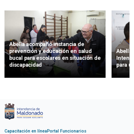
Abella acompañó instancia de
Abella 
prevención y educación en salud
Intend
bucal para escolares en situación de
para un
discapacidad
Capacitación en línea
Portal Funcionarios