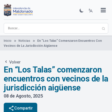
Pasar
al
contenido
Institucional
Municipios
Descubre Maldonado
Comunicación
Servicios
Guía De Trámites
Ver Noticias
principal
Inicio
Noticias
En “Los Talas” Comenzaron Encuentros Con
Vecinos de La Jurisdicción Aigüense
Volver
En “Los Talas” comenzaron
encuentros con vecinos de la
jurisdicción aigüense
08 de Agosto, 2025
share
Compartir