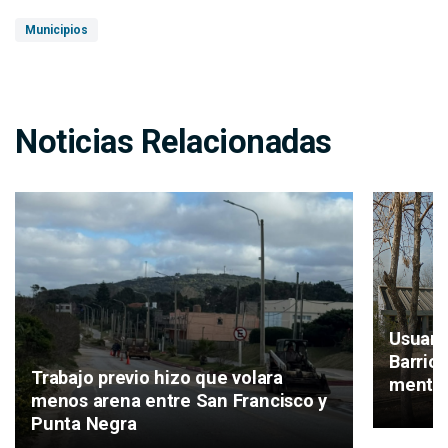
Municipios
Noticias Relacionadas
Usuari
Barrio
Trabajo previo hizo que volara
mental
menos arena entre San Francisco y
Punta Negra