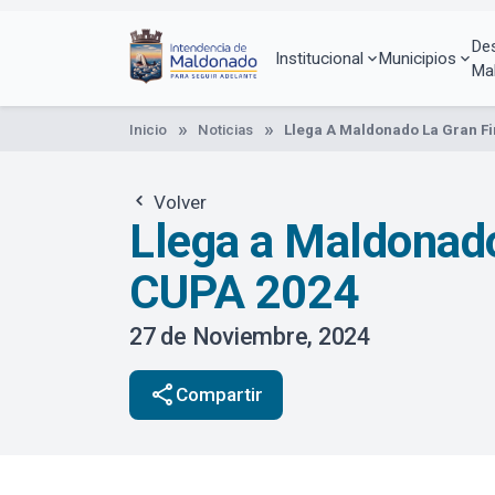
Pasar
al
De
contenido
Institucional
Municipios
Ma
principal
Inicio
Noticias
Llega A Maldonado La Gran F
Volver
Llega a Maldonado
CUPA 2024
27 de Noviembre, 2024
share
Compartir