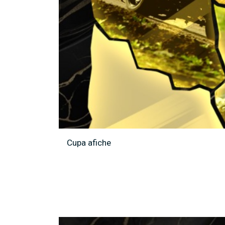
Cupa afiche
argar imagen