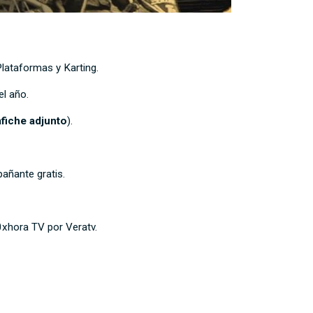
Plataformas y Karting.
l año.
afiche adjunto
).
añante gratis.
0xhora TV por Veratv.