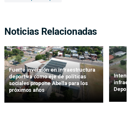
Noticias Relacionadas
Fuerte inversión en infraestructura
Intend
deportiva como eje de políticas
infrae
sociales propone Abella para los
Deport
próximos años