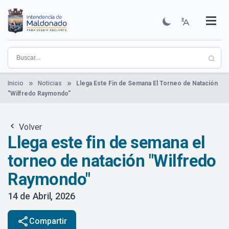
Pasar
al
contenido
Institucional
Municipios
Descubre Maldonado
Comunicación
Servicios
Guía De Trámites
Ver Noticias
principal
Inicio
Noticias
Llega Este Fin de Semana El Torneo de Natación
"Wilfredo Raymondo"
Volver
Llega este fin de semana el
torneo de natación "Wilfredo
Raymondo"
14 de Abril, 2026
share
Compartir