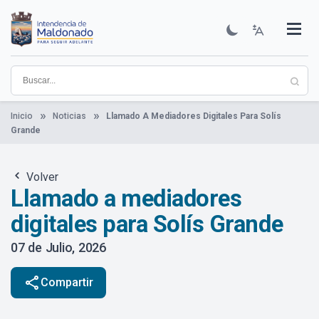
Pasar
al
contenido
Institucional
Municipios
Descubre Maldonado
Comunicación
Servicios
Guía De Trámites
Ver Noticias
principal
Inicio
Noticias
Llamado A Mediadores Digitales Para Solís
Grande
Volver
Llamado a mediadores
digitales para Solís Grande
07 de Julio, 2026
share
Compartir