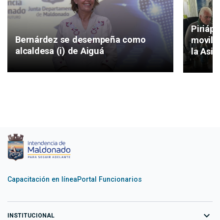
Piriáp
Bernárdez se desempeña como
movilid
alcaldesa (i) de Aiguá
la Asis
Capacitación en línea
Portal Funcionarios
expand_more
INSTITUCIONAL