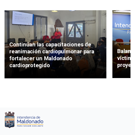
Continúan las capacitaciones de
Balanc
reanimación cardiopulmonar para
víctima
fortalecer un Maldonado
proyec
cardioprotegido