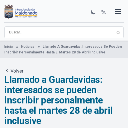
Pasar
al
contenido
Institucional
Municipios
Descubre Maldonado
Comunicación
Servicios
Guía De Trámites
Ver Noticias
principal
Inicio
Noticias
Llamado A Guardavidas: Interesados Se Pueden
Inscribir Personalmente Hasta El Martes 28 de Abril Inclusive
Volver
Llamado a Guardavidas:
interesados se pueden
inscribir personalmente
hasta el martes 28 de abril
inclusive