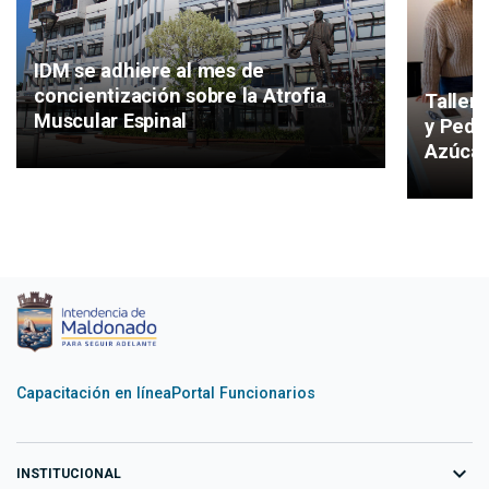
IDM se adhiere al mes de
concientización sobre la Atrofia
Taller
Muscular Espinal
y Peda
Azúcar
Capacitación en línea
Portal Funcionarios
expand_more
INSTITUCIONAL