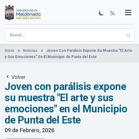
Pasar
al
contenido
Institucional
Municipios
Descubre Maldonado
Comunicación
Servicios
Guía De Trámites
Ver Noticias
principal
Inicio
Noticias
Joven Con Parálisis Expone Su Muestra "El Arte
y Sus Emociones" En El Municipio de Punta del Este
Volver
Joven con parálisis expone
su muestra "El arte y sus
emociones" en el Municipio
de Punta del Este
09 de Febrero, 2026