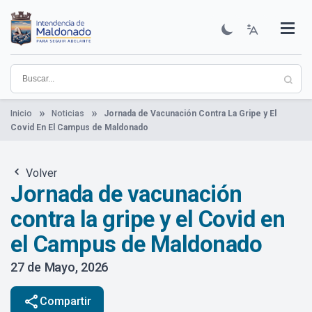
Pasar
al
contenido
Institucional
Municipios
Descubre Maldonado
Comunicación
Servicios
Guía De Trámites
Ver Noticias
principal
Inicio
Noticias
Jornada de Vacunación Contra La Gripe y El
Covid En El Campus de Maldonado
Volver
Jornada de vacunación
contra la gripe y el Covid en
el Campus de Maldonado
27 de Mayo, 2026
share
Compartir