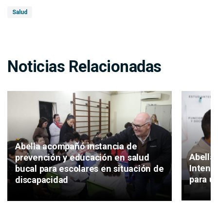
Salud
Noticias Relacionadas
Abella acompañó instancia de
Abella 
prevención y educación en salud
Intend
bucal para escolares en situación de
para un
discapacidad