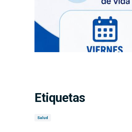
argar imagen
Etiquetas
Salud