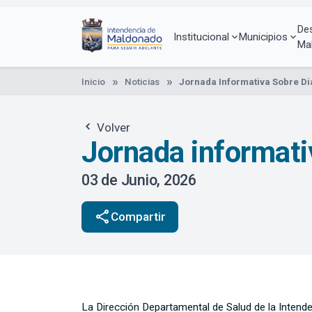
Pasar
al
De
contenido
Institucional
Municipios
Ma
principal
Inicio
Noticias
Jornada Informativa Sobre Dia
Volver
Jornada informativ
03 de Junio, 2026
share
Compartir
La Dirección Departamental de Salud de la Intende