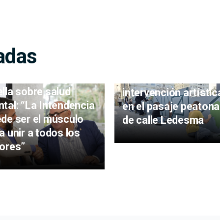
adas
Estudiantes realizar
lla sobre salud
intervención artístic
tal: “La Intendencia
en el pasaje peatona
de ser el músculo
de calle Ledesma
a unir a todos los
ores”