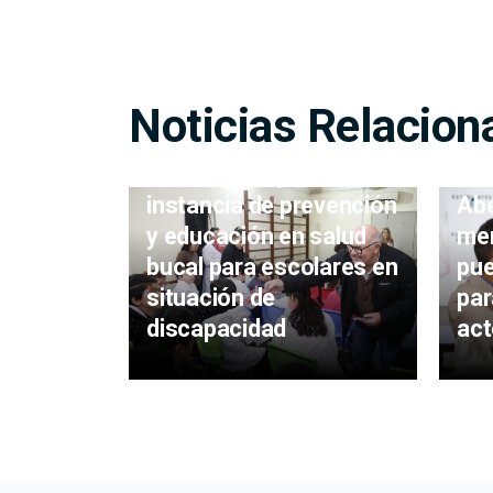
Noticias Relacion
Abella acompañó
Abe
instancia de prevención
men
y educación en salud
pue
bucal para escolares en
par
situación de
act
discapacidad