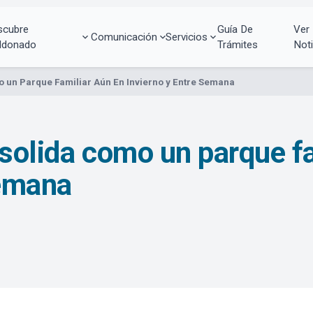
scubre
Guía De
Ver
Comunicación
Servicios
ldonado
Trámites
Noti
o un Parque Familiar Aún En Invierno y Entre Semana
nsolida como un parque fa
semana