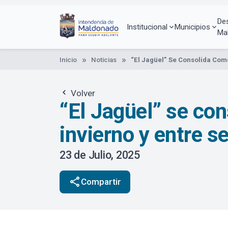
Pasar
al
De
contenido
Institucional
Municipios
Ma
principal
Inicio
Noticias
“El Jagüel” Se Consolida Com
Volver
“El Jagüel” se co
invierno y entre 
23 de Julio, 2025
share
Compartir