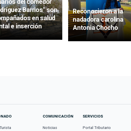
arios del comedor
dríguez Barrios" son
Reconocieron a la
ompañados en salud
nadadora carolina
tal e inserción
Antonia Chocho
ONADO
COMUNICACIÓN
SERVICIOS
Turista
Noticias
Portal Tributario