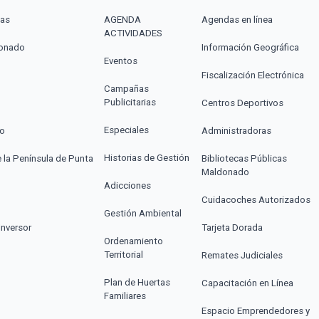
cas
AGENDA
Agendas en línea
ACTIVIDADES
donado
Información Geográfica
Eventos
Fiscalización Electrónica
Campañas
Publicitarias
Centros Deportivos
Especiales
co
Administradoras
Historias de Gestión
e la Península de Punta
Bibliotecas Públicas
Maldonado
Adicciones
Cuidacoches Autorizados
Gestión Ambiental
Inversor
Tarjeta Dorada
Ordenamiento
Territorial
Remates Judiciales
Plan de Huertas
Capacitación en Línea
Familiares
Espacio Emprendedores y