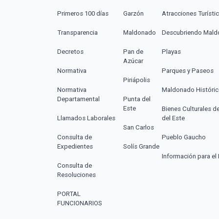
Primeros 100 días
Garzón
Atracciones Turísti
Transparencia
Maldonado
Descubriendo Mal
Decretos
Pan de
Playas
Azúcar
Normativa
Parques y Paseos
Piriápolis
Normativa
Maldonado Históri
Departamental
Punta del
Este
Bienes Culturales d
Llamados Laborales
del Este
San Carlos
Consulta de
Pueblo Gaucho
Expedientes
Solís Grande
Información para el 
Consulta de
Resoluciones
PORTAL
FUNCIONARIOS