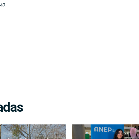
47.
adas