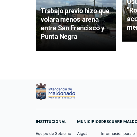
Usu
"Ro
Trabajo previo hizo que
ac
volara menos arena
men
entre San Francisco y
Punta Negra
INSTITUCIONAL
MUNICIPIOS
DESCUBRE MALD
Equipo de Gobierno
Aiguá
Información para el 