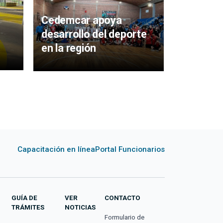
emergen
Cedemcar apoya
Rojo en 
desarrollo del deporte
Aiguá pr
en la región
charla i
Capacitación en línea
Portal Funcionarios
GUÍA DE
VER
CONTACTO
TRÁMITES
NOTICIAS
Formulario de