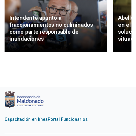
Intendente apuntó a
Abella 
fraccionamientos no culminados
en el 
como parte responsable de
soluci
inundaciones
situaci
Capacitación en línea
Portal Funcionarios