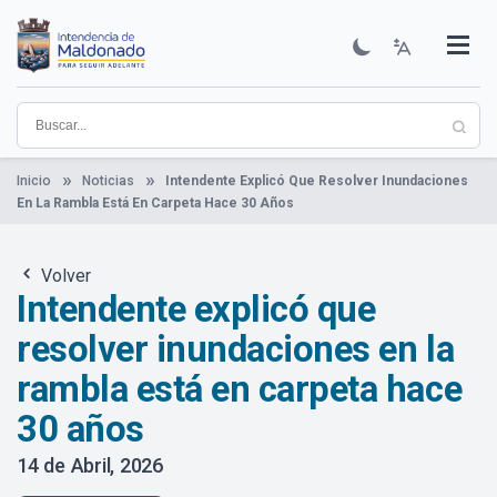
Pasar
al
contenido
Institucional
Municipios
Descubre Maldonado
Comunicación
Servicios
Guía De Trámites
Ver Noticias
principal
Inicio
Noticias
Intendente Explicó Que Resolver Inundaciones
En La Rambla Está En Carpeta Hace 30 Años
Volver
Intendente explicó que
resolver inundaciones en la
rambla está en carpeta hace
30 años
14 de Abril, 2026