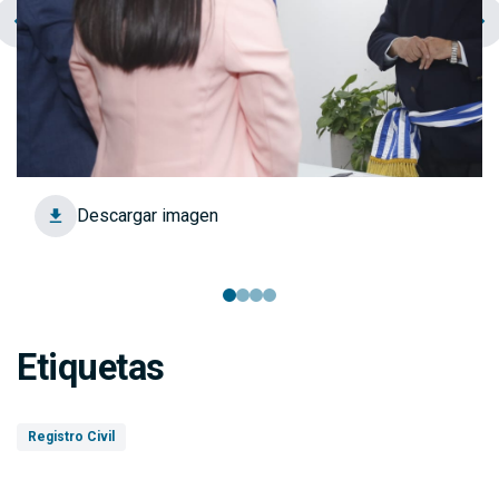
chevron_left
navigate_next
Descargar imagen
Etiquetas
Registro Civil