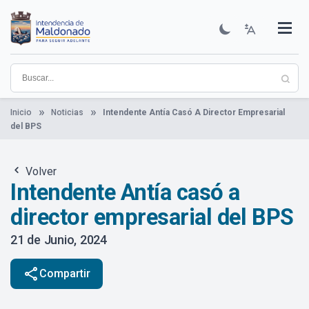
Pasar
al
contenido
Institucional
Municipios
Descubre Maldonado
Comunicación
Servicios
Guía De Trámites
Ver Noticias
principal
Inicio
Noticias
Intendente Antía Casó A Director Empresarial
del BPS
Volver
Intendente Antía casó a
director empresarial del BPS
21 de Junio, 2024
share
Compartir