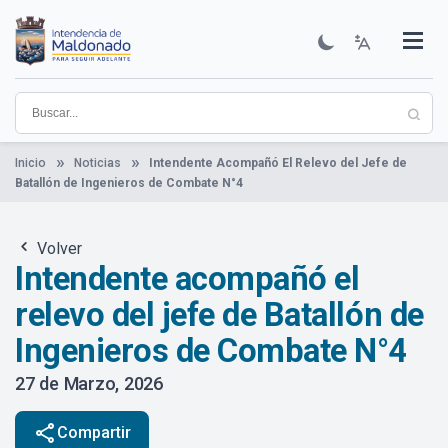
Pasar
al
contenido
Institucional
Municipios
Descubre Maldonado
Comunicación
Servicios
Guía De Trámites
Ver Noticias
principal
Inicio
Noticias
Intendente Acompañó El Relevo del Jefe de
Batallón de Ingenieros de Combate N°4
Volver
Intendente acompañó el
relevo del jefe de Batallón de
Ingenieros de Combate N°4
27 de Marzo, 2026
share
Compartir