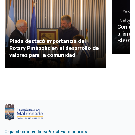
Con apo
primer
Sierra”
Plada destacó importancia del
Rotary Piriápolis en el desarrollo de
valores para la comunidad
Capacitación en línea
Portal Funcionarios