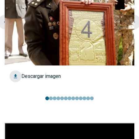
chevron_left
navigate_next
Descargar imagen