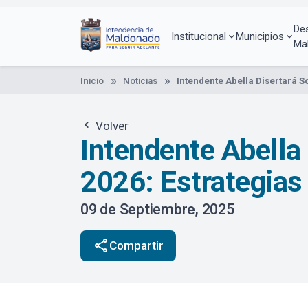
Pasar
al
De
contenido
Institucional
Municipios
Ma
principal
Inicio
Noticias
Intendente Abella Disertará So
Volver
Intendente Abella 
2026: Estrategias 
09 de Septiembre, 2025
share
Compartir