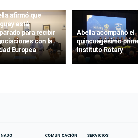
lla afirmó que
guay está
parado para recibir
Abella acompañó el
ociaciones con la
quincuagésimo prim
dad Europea
Instituto Rotary
ONADO
COMUNICACIÓN
SERVICIOS