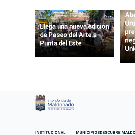
Abe
Uru
Llega una nueva edición
pre
de Paseo del Arte a
neg
Punta del Este
Uni
INSTITUCIONAL
MUNICIPIOS
DESCUBRE MALD