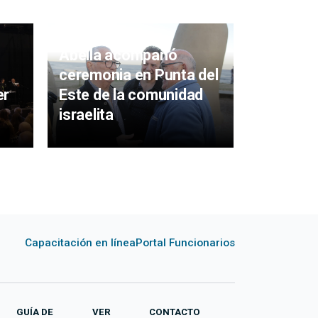
Abella acompañó
Con gran
ceremonia en Punta del
realizó 
er
Este de la comunidad
de la Fie
israelita
Chocola
Capacitación en línea
Portal Funcionarios
GUÍA DE
VER
CONTACTO