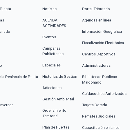
Turista
Noticias
Portal Tributario
cas
AGENDA
Agendas en línea
ACTIVIDADES
donado
Información Geográfica
Eventos
Fiscalización Electrónica
Campañas
Publicitarias
Centros Deportivos
Especiales
co
Administradoras
Historias de Gestión
e la Península de Punta
Bibliotecas Públicas
Maldonado
Adicciones
Cuidacoches Autorizados
Gestión Ambiental
Inversor
Tarjeta Dorada
Ordenamiento
Territorial
Remates Judiciales
Plan de Huertas
Capacitación en Línea