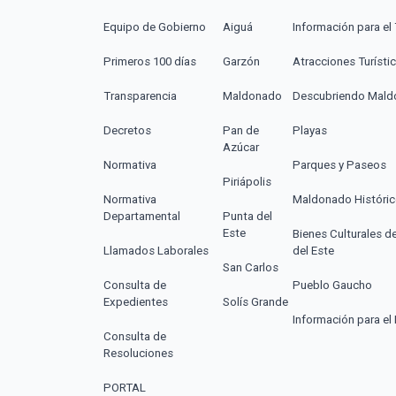
Equipo de Gobierno
Aiguá
Información para el 
Primeros 100 días
Garzón
Atracciones Turísti
Transparencia
Maldonado
Descubriendo Mal
Decretos
Pan de
Playas
Azúcar
Normativa
Parques y Paseos
Piriápolis
Normativa
Maldonado Históri
Departamental
Punta del
Este
Bienes Culturales d
Llamados Laborales
del Este
San Carlos
Consulta de
Pueblo Gaucho
Expedientes
Solís Grande
Información para el 
Consulta de
Resoluciones
PORTAL