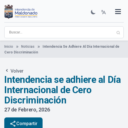
Pasar
al
contenido
Institucional
Municipios
Descubre Maldonado
Comunicación
Servicios
Guía De Trámites
Ver Noticias
principal
Inicio
Noticias
Intendencia Se Adhiere Al Día Internacional de
Cero Discriminación
Volver
Intendencia se adhiere al Día
Internacional de Cero
Discriminación
27 de Febrero, 2026
share
Compartir