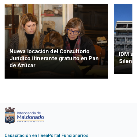
Nueva locación del Consultorio
IDM se
Jurídico itinerante gratuito en Pan
Silenc
de Azúcar
Capacitación en línea
Portal Funcionarios