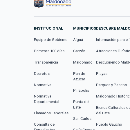
INSTITUCIONAL
MUNICIPIOS
DESCUBRE MALD
Equipo de Gobierno
Aiguá
Información para el 
Primeros 100 días
Garzón
Atracciones Turísti
Transparencia
Maldonado
Descubriendo Mal
Decretos
Pan de
Playas
Azúcar
Normativa
Parques y Paseos
Piriápolis
Normativa
Maldonado Históri
Departamental
Punta del
Este
Bienes Culturales d
Llamados Laborales
del Este
San Carlos
Consulta de
Pueblo Gaucho
Expedientes
Solís Grande