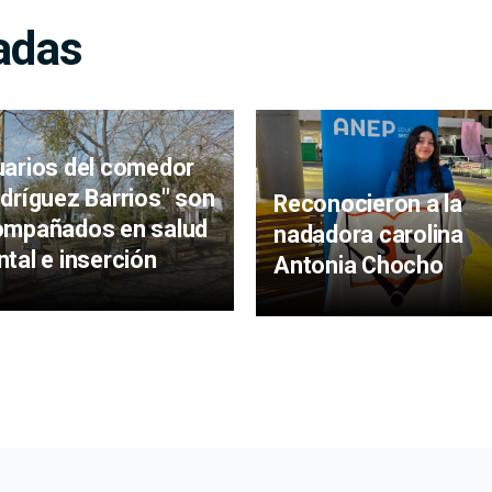
adas
arios del comedor
dríguez Barrios" son
Reconocieron a la
ompañados en salud
nadadora carolina
tal e inserción
Antonia Chocho