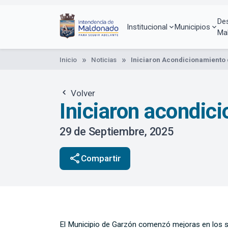
Pasar
al
De
contenido
Institucional
Municipios
Ma
principal
Inicio
Noticias
Iniciaron Acondicionamiento 
Volver
Iniciaron acondic
29 de Septiembre, 2025
share
Compartir
El Municipio de Garzón comenzó mejoras en los s