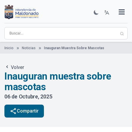
Pasar
al
contenido
Institucional
Municipios
Descubre Maldonado
Comunicación
Servicios
Guía De Trámites
Ver Noticias
principal
Inicio
Noticias
Inauguran Muestra Sobre Mascotas
Volver
Inauguran muestra sobre
mascotas
06 de Octubre, 2025
share
Compartir