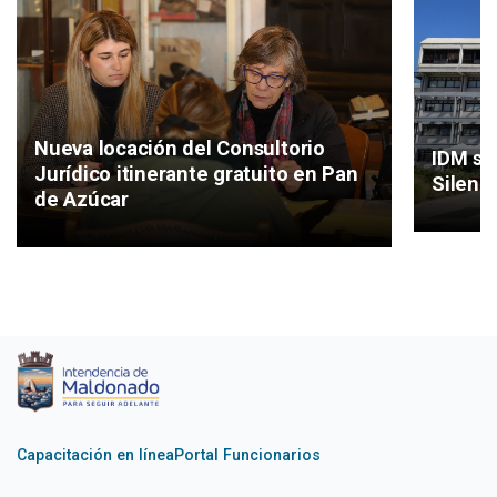
Nueva locación del Consultorio
IDM se
Jurídico itinerante gratuito en Pan
Silenc
de Azúcar
Capacitación en línea
Portal Funcionarios