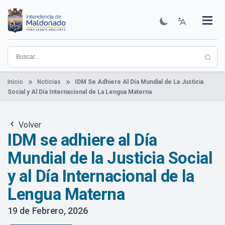
Pasar
al
contenido
Institucional
Municipios
Descubre Maldonado
Comunicación
Servicios
Guía De Trámites
Ver Noticias
principal
Inicio
Noticias
IDM Se Adhiere Al Día Mundial de La Justicia
Social y Al Día Internacional de La Lengua Materna
Volver
IDM se adhiere al Día
Mundial de la Justicia Social
y al Día Internacional de la
Lengua Materna
19 de Febrero, 2026