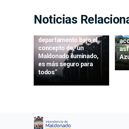
Noticias Relacion
Avanza la instalación
de luminarias en todo el
Eje
departamento bajo el
acc
concepto de “un
asf
Maldonado iluminado,
Az
es más seguro para
todos”