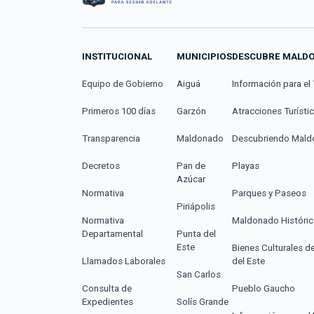
INSTITUCIONAL
MUNICIPIOS
DESCUBRE MALD
Equipo de Gobierno
Aiguá
Información para el 
Primeros 100 días
Garzón
Atracciones Turísti
Transparencia
Maldonado
Descubriendo Mal
Decretos
Pan de
Playas
Azúcar
Normativa
Parques y Paseos
Piriápolis
Normativa
Maldonado Históri
Departamental
Punta del
Este
Bienes Culturales d
Llamados Laborales
del Este
San Carlos
Consulta de
Pueblo Gaucho
Expedientes
Solís Grande