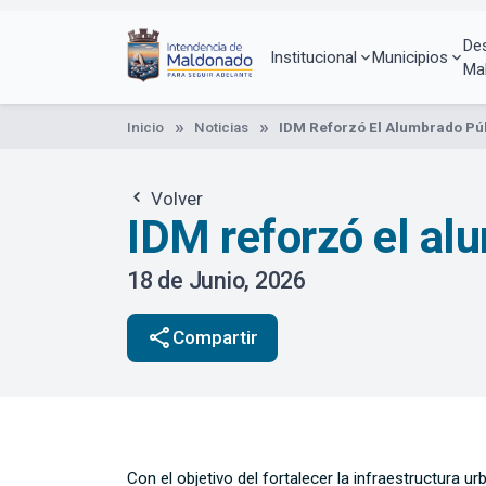
Pasar
al
De
contenido
Institucional
Municipios
Ma
principal
Inicio
Noticias
IDM Reforzó El Alumbrado Púb
Volver
IDM reforzó el alu
18 de Junio, 2026
share
Compartir
Con el objetivo del fortalecer la infraestructura 