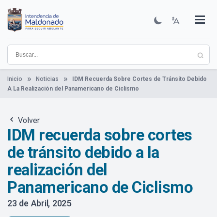
Pasar
al
contenido
Institucional
Municipios
Descubre Maldonado
Comunicación
Servicios
Guía De Trámites
Ver Noticias
principal
Inicio
Noticias
IDM Recuerda Sobre Cortes de Tránsito Debido
A La Realización del Panamericano de Ciclismo
Volver
IDM recuerda sobre cortes
de tránsito debido a la
realización del
Panamericano de Ciclismo
23 de Abril, 2025