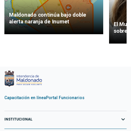
Maldonado continúa bajo doble
alerta naranja de Inumet
El Mun
sobre 
Capacitación en línea
Portal Funcionarios
expand_more
INSTITUCIONAL