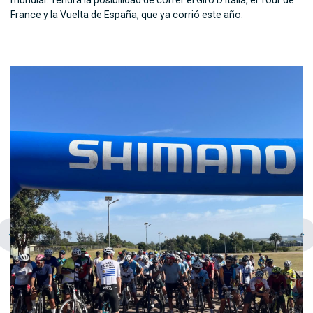
mundial. Tendrá la posibilidad de correr el Giro D’Italia, el Tour de
France y la Vuelta de España, que ya corrió este año.
chevron_left
navigate_next