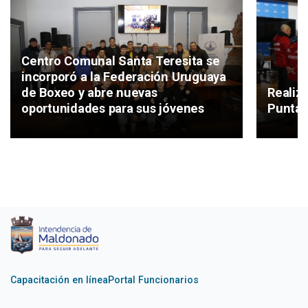
Centro Comunal Santa Teresita se
incorporó a la Federación Uruguaya
de Boxeo y abre nuevas
Realiz
oportunidades para sus jóvenes
Punta 
Capacitación en línea
Portal Funcionarios