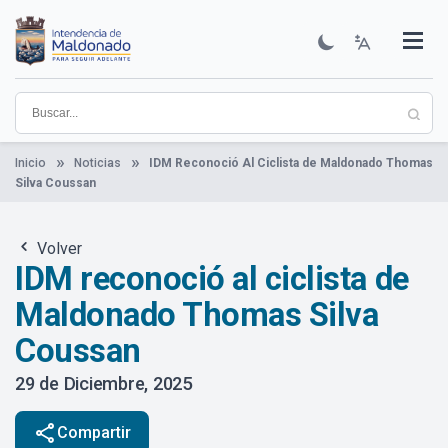
Pasar
al
contenido
Institucional
Municipios
Descubre Maldonado
Comunicación
Servicios
Guía De Trámites
Ver Noticias
principal
Inicio
Noticias
IDM Reconoció Al Ciclista de Maldonado Thomas
Silva Coussan
Volver
IDM reconoció al ciclista de
Maldonado Thomas Silva
Coussan
29 de Diciembre, 2025
share
Compartir