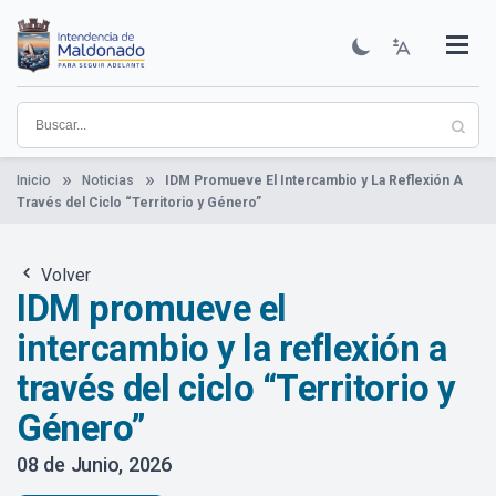
Pasar
al
contenido
Institucional
Municipios
Descubre Maldonado
Comunicación
Servicios
Guía De Trámites
Ver Noticias
principal
Inicio
Noticias
IDM Promueve El Intercambio y La Reflexión A
Través del Ciclo “Territorio y Género”
Volver
IDM promueve el
intercambio y la reflexión a
través del ciclo “Territorio y
Género”
08 de Junio, 2026