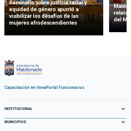
Seminario sobre justicia racial y
Maldon
equidad de género apuntó a
relatos
visibilizar los desafíos de las
del Me
mujeres afrodescendientes
Capacitación en línea
Portal Funcionarios
expand_more
INSTITUCIONAL
expand_more
Equipo de Gobierno
MUNICIPIOS