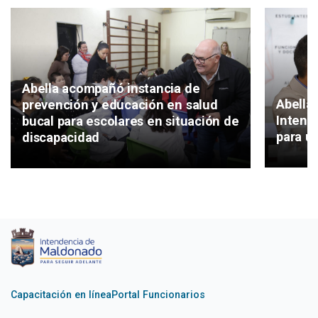
Abella acompañó instancia de
Abella 
prevención y educación en salud
Intend
bucal para escolares en situación de
para un
discapacidad
Capacitación en línea
Portal Funcionarios