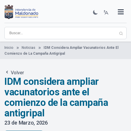
Pasar
al
contenido
Institucional
Municipios
Descubre Maldonado
Comunicación
Servicios
Guía De Trámites
Ver Noticias
principal
Inicio
Noticias
IDM Considera Ampliar Vacunatorios Ante El
Comienzo de La Campaña Antigripal
Volver
IDM considera ampliar
vacunatorios ante el
comienzo de la campaña
antigripal
23 de Marzo, 2026