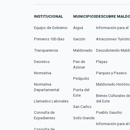
INSTITUCIONAL
MUNICIPIOS
DESCUBRE MALD
Equipo de Gobierno
Aiguá
Información para el 
Primeros 100 días
Garzón
Atracciones Turísti
Transparencia
Maldonado
Descubriendo Mal
Decretos
Pan de
Playas
Azúcar
Normativa
Parques y Paseos
Piriápolis
Normativa
Maldonado Históri
Departamental
Punta del
Este
Bienes Culturales d
Llamados Laborales
del Este
San Carlos
Consulta de
Pueblo Gaucho
Expedientes
Solís Grande
Información para el 
Consulta de