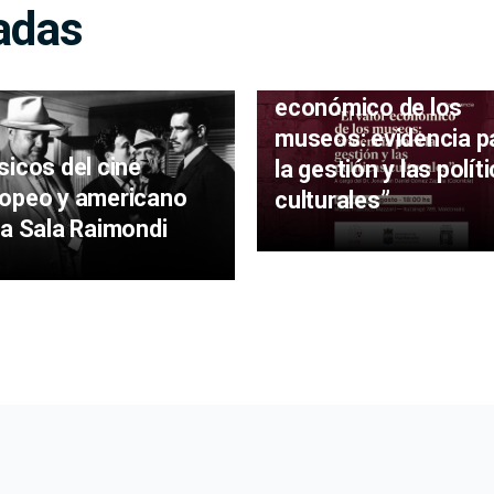
adas
Museo Mazzoni recib
la conferencia “El va
económico de los
museos: evidencia p
sicos del cine
la gestión y las polít
opeo y americano
culturales”
la Sala Raimondi