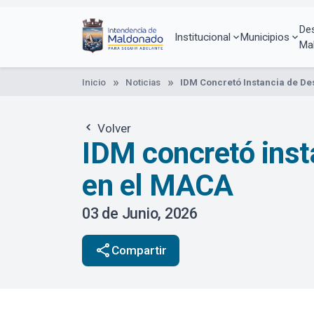
Pasar
al
De
contenido
Institucional
Municipios
Ma
principal
Inicio
Noticias
IDM Concretó Instancia de Des
Volver
IDM concretó insta
en el MACA
03 de Junio, 2026
share
Compartir