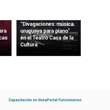
irá
lor
Javier Toledo presenta
“Divagaciones: música
ara
uruguaya para piano”
Se suspe
icas
en el Teatro Casa de la
“Por sie
Cultura
Ciclo de 
Gorra
Capacitación en línea
Portal Funcionarios