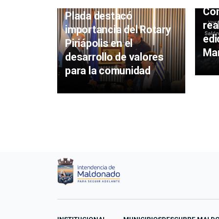
Con
Plada destacó
rea
importancia del Rotary
edi
Piriápolis en el
Mar
desarrollo de valores
para la comunidad