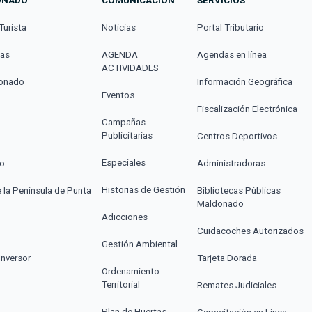
ONADO
COMUNICACIÓN
SERVICIOS
Turista
Noticias
Portal Tributario
cas
AGENDA
Agendas en línea
ACTIVIDADES
donado
Información Geográfica
Eventos
Fiscalización Electrónica
Campañas
Publicitarias
Centros Deportivos
Especiales
co
Administradoras
Historias de Gestión
e la Península de Punta
Bibliotecas Públicas
Maldonado
Adicciones
Cuidacoches Autorizados
Gestión Ambiental
Inversor
Tarjeta Dorada
Ordenamiento
Territorial
Remates Judiciales
Plan de Huertas