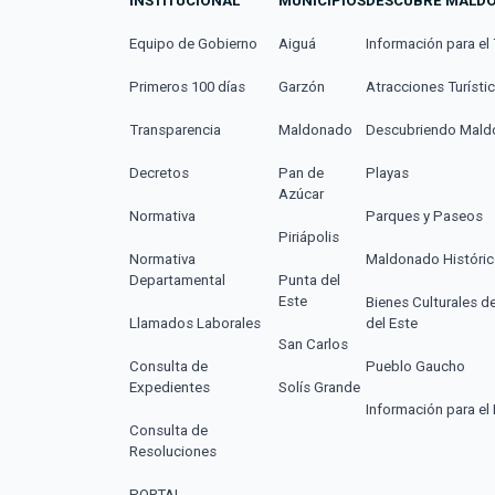
INSTITUCIONAL
MUNICIPIOS
DESCUBRE MALD
Equipo de Gobierno
Aiguá
Información para el 
Primeros 100 días
Garzón
Atracciones Turísti
Transparencia
Maldonado
Descubriendo Mal
Decretos
Pan de
Playas
Azúcar
Normativa
Parques y Paseos
Piriápolis
Normativa
Maldonado Históri
Departamental
Punta del
Este
Bienes Culturales d
Llamados Laborales
del Este
San Carlos
Consulta de
Pueblo Gaucho
Expedientes
Solís Grande
Información para el 
Consulta de
Resoluciones
PORTAL