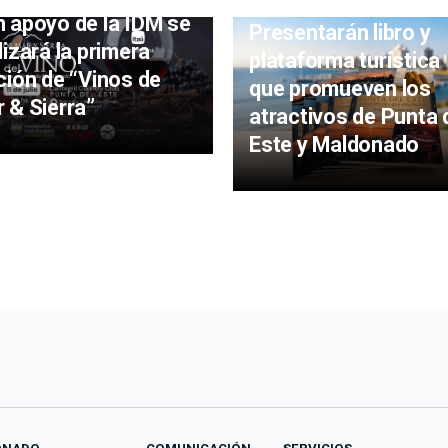
 apoyo de la IDM se
Presentarán libro y
lizará la primera
plataforma turística
ción de “Vinos de
que promueven los
 & Sierra”
atractivos de Punta 
Este y Maldonado