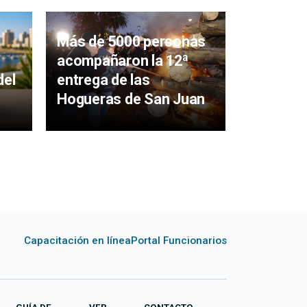
Más de 5000 personas
Feria ga
acompañaron la 12ª
artesana
entrega de las
del
Solstici
Hogueras de San Juan
Punta de
Capacitación en línea
Portal Funcionarios