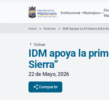
Pasar
al
De
contenido
Institucional
Municipios
Ma
principal
Inicio
Noticias
IDM Apoya La Primera Edición
Volver
IDM apoya la prim
Sierra”
22 de Mayo, 2026
share
Compartir