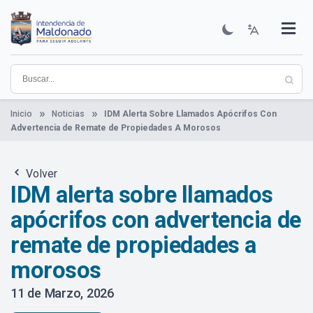
Pasar
al
contenido
Institucional
Municipios
Descubre Maldonado
Comunicación
Servicios
Guía De Trámites
Ver Noticias
principal
Inicio
Noticias
IDM Alerta Sobre Llamados Apócrifos Con
Advertencia de Remate de Propiedades A Morosos
Volver
IDM alerta sobre llamados
apócrifos con advertencia de
remate de propiedades a
morosos
11 de Marzo, 2026