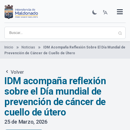
Pasar
al
contenido
Institucional
Municipios
Descubre Maldonado
Comunicación
Servicios
Guía De Trámites
Ver Noticias
principal
Inicio
Noticias
IDM Acompaña Reflexión Sobre El Día Mundial de
Prevención de Cáncer de Cuello de Útero
Volver
IDM acompaña reflexión
sobre el Día mundial de
prevención de cáncer de
cuello de útero
25 de Marzo, 2026