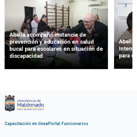
Abella acompañó instancia de
Abella 
prevención y educación en salud
Intend
bucal para escolares en situación de
para un
discapacidad
Capacitación en línea
Portal Funcionarios