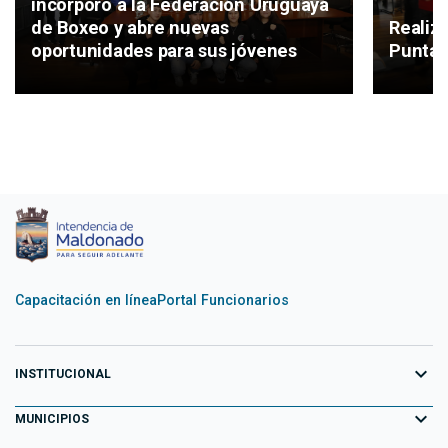
incorporó a la Federación Uruguaya
de Boxeo y abre nuevas
Realiz
oportunidades para sus jóvenes
Punta 
Capacitación en línea
Portal Funcionarios
expand_more
INSTITUCIONAL
expand_more
Equipo de Gobierno
MUNICIPIOS