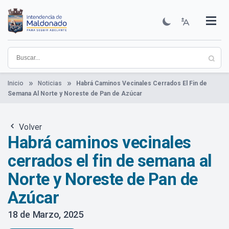
Pasar
al
contenido
Institucional
Municipios
Descubre Maldonado
Comunicación
Servicios
Guía De Trámites
Ver Noticias
principal
Inicio
Noticias
Habrá Caminos Vecinales Cerrados El Fin de
Semana Al Norte y Noreste de Pan de Azúcar
Volver
Habrá caminos vecinales
cerrados el fin de semana al
Norte y Noreste de Pan de
Azúcar
18 de Marzo, 2025