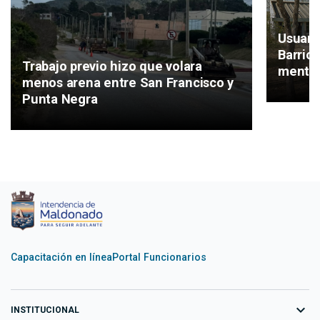
Usuari
Barrio
Trabajo previo hizo que volara
mental
menos arena entre San Francisco y
Punta Negra
Capacitación en línea
Portal Funcionarios
expand_more
INSTITUCIONAL