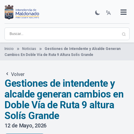
Pasar
al
contenido
Institucional
Municipios
Descubre Maldonado
Comunicación
Servicios
Guía De Trámites
Ver Noticias
principal
Inicio
Noticias
Gestiones de Intendente y Alcalde Generan
Cambios En Doble Vía de Ruta 9 Altura Solís Grande
Volver
Gestiones de intendente y
alcalde generan cambios en
Doble Vía de Ruta 9 altura
Solís Grande
12 de Mayo, 2026