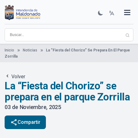
Pasar
al
contenido
Institucional
Municipios
Descubre Maldonado
Comunicación
Servicios
Guía De Trámites
Ver Noticias
principal
Inicio
Noticias
La “Fiesta del Chorizo” Se Prepara En El Parque
Zorrilla
Volver
La “Fiesta del Chorizo” se
prepara en el parque Zorrilla
03 de Noviembre, 2025
share
Compartir