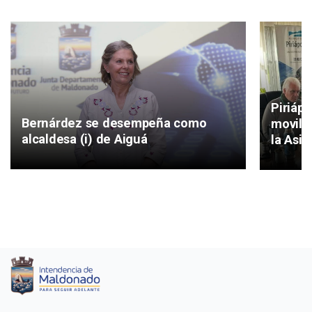
Piriáp
Bernárdez se desempeña como
movilid
alcaldesa (i) de Aiguá
la Asis