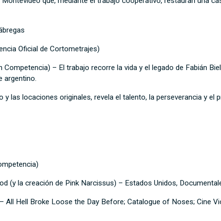
Montevideo que, mediante el trabajo cooperativo, restauran una cas
Fábregas
ncia Oficial de Cortometrajes)
ompetencia) – El trabajo recorre la vida y el legado de Fabián Biel
e argentino.
o y las locaciones originales, revela el talento, la perseverancia y e
ompetencia)
ood (y la creación de Pink Narcissus) – Estados Unidos, Documenta
– All Hell Broke Loose the Day Before; Catalogue of Noses; Cine Vi