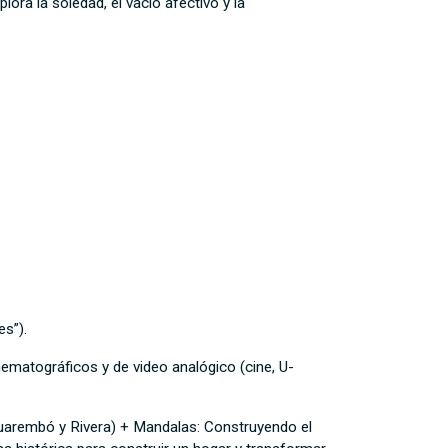
lora la soledad, el vacío afectivo y la
es”).
ematográficos y de video analógico (cine, U-
cuarembó y Rivera) + Mandalas: Construyendo el