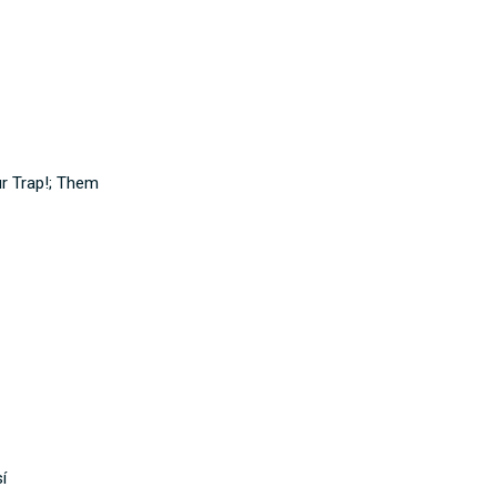
ur Trap!; Them
í