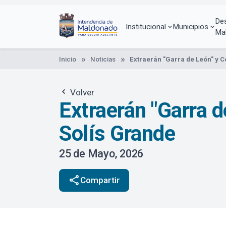
Pasar
al
De
contenido
Institucional
Municipios
Ma
principal
Inicio
Noticias
Extraerán "Garra de León" y 
Volver
Extraerán "Garra d
Solís Grande
25 de Mayo, 2026
share
Compartir