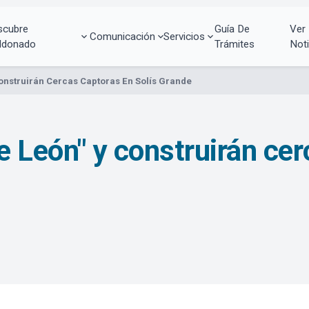
scubre
Guía De
Ver
Comunicación
Servicios
ldonado
Trámites
Noti
Construirán Cercas Captoras En Solís Grande
e León" y construirán ce