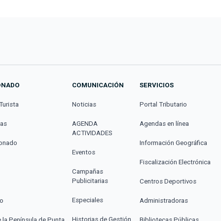
ONADO
COMUNICACIÓN
SERVICIOS
Turista
Noticias
Portal Tributario
cas
AGENDA
Agendas en línea
ACTIVIDADES
donado
Información Geográfica
Eventos
Fiscalización Electrónica
Campañas
Publicitarias
Centros Deportivos
Especiales
co
Administradoras
Historias de Gestión
e la Península de Punta
Bibliotecas Públicas