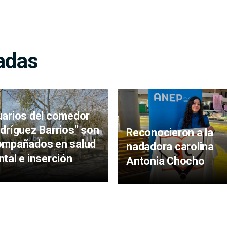
adas
arios del comedor
dríguez Barrios" son
Reconocieron a la
ompañados en salud
nadadora carolina
tal e inserción
Antonia Chocho