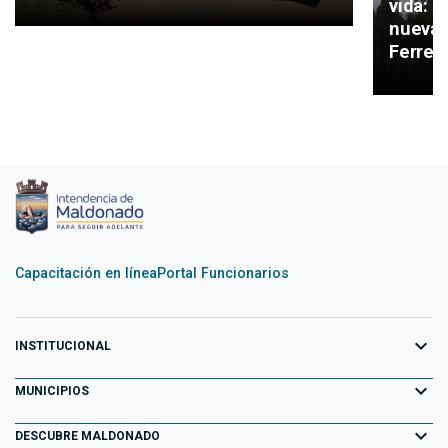
vida: 
nueva 
Ferreir
Capacitación en línea
Portal Funcionarios
expand_more
INSTITUCIONAL
expand_more
Equipo de Gobierno
MUNICIPIOS
Primeros 100 días
expand_more
Aiguá
DESCUBRE MALDONADO