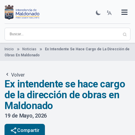
Pasar
al
contenido
Institucional
Municipios
Descubre Maldonado
Comunicación
Servicios
Guía De Trámites
Ver Noticias
principal
Inicio
Noticias
Ex Intendente Se Hace Cargo de La Dirección de
Obras En Maldonado
Volver
Ex intendente se hace cargo
de la dirección de obras en
Maldonado
19 de Mayo, 2026
share
Compartir