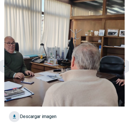
chevron_left
navigate_next
Descargar imagen