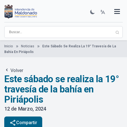
Pasar
al
contenido
Institucional
Municipios
Descubre Maldonado
Comunicación
Servicios
Guía De Trámites
Ver Noticias
principal
Inicio
Noticias
Este Sábado Se Realiza La 19° Travesía de La
Bahía En Piriápolis
Volver
Este sábado se realiza la 19°
travesía de la bahía en
Piriápolis
12 de Marzo, 2024
share
Compartir