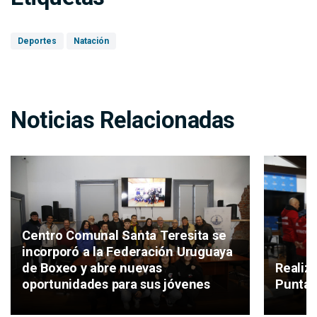
Deportes
Natación
Noticias Relacionadas
Centro Comunal Santa Teresita se
incorporó a la Federación Uruguaya
de Boxeo y abre nuevas
Realiz
oportunidades para sus jóvenes
Punta 