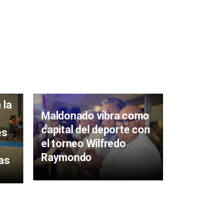
 la
Maldonado vibra como
Llega es
capital del deporte con
semana e
es
el torneo Wilfredo
natación
Raymondo
Raymon
as