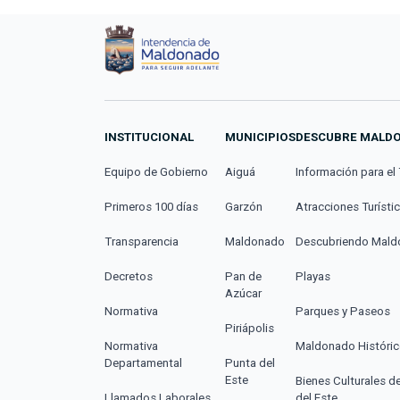
INSTITUCIONAL
MUNICIPIOS
DESCUBRE MALD
Equipo de Gobierno
Aiguá
Información para el 
Primeros 100 días
Garzón
Atracciones Turísti
Transparencia
Maldonado
Descubriendo Mal
Decretos
Pan de
Playas
Azúcar
Normativa
Parques y Paseos
Piriápolis
Normativa
Maldonado Históri
Departamental
Punta del
Este
Bienes Culturales d
Llamados Laborales
del Este