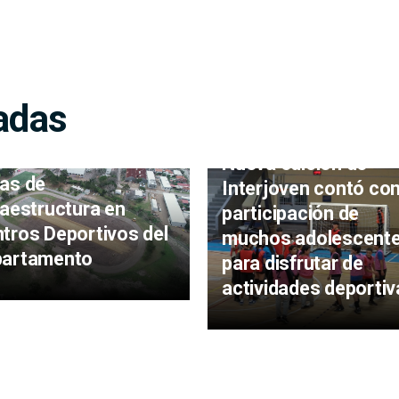
adas
endencia avanza con
Nueva edición de
as de
Interjoven contó con
raestructura en
participación de
tros Deportivos del
muchos adolescent
partamento
para disfrutar de
actividades deportiv