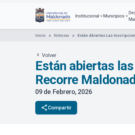
Pasar
al
De
contenido
Institucional
Municipios
Ma
principal
Inicio
Noticias
Están Abiertas Las Inscripci
Volver
Están abiertas las
Recorre Maldona
09 de Febrero, 2026
share
Compartir