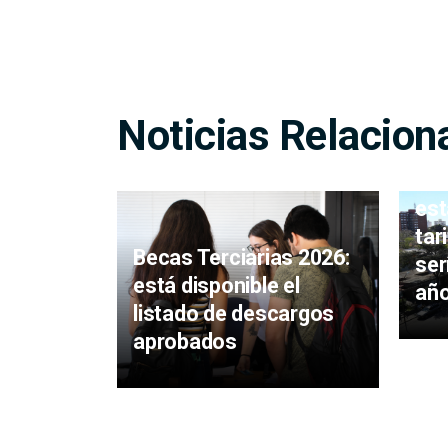
Noticias Relacion
Pue
est
tar
Becas Terciarias 2026:
ser
está disponible el
añ
listado de descargos
aprobados