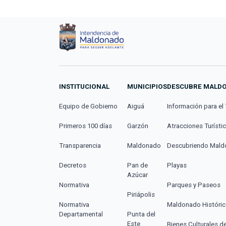
INSTITUCIONAL
MUNICIPIOS
DESCUBRE MALD
Equipo de Gobierno
Aiguá
Información para el 
Primeros 100 días
Garzón
Atracciones Turísti
Transparencia
Maldonado
Descubriendo Mal
Decretos
Pan de
Playas
Azúcar
Normativa
Parques y Paseos
Piriápolis
Normativa
Maldonado Históri
Departamental
Punta del
Este
Bienes Culturales d