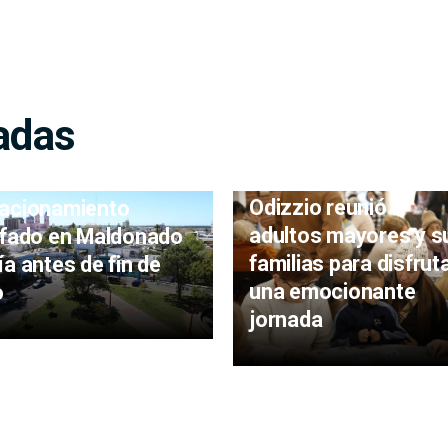
adas
Centro Diurno de Bar
sta en marcha de
Odizzio reunió a
acionamiento
adultos mayores y s
ifado en Maldonado
familias para disfrut
ía antes de fin de
una emocionante
o
jornada