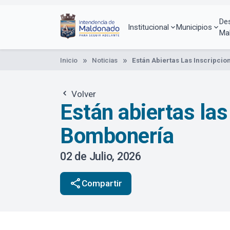
Pasar
al
De
contenido
Institucional
Municipios
Ma
principal
Inicio
Noticias
Están Abiertas Las Inscripcio
Volver
Están abiertas las
Bombonería
02 de Julio, 2026
share
Compartir